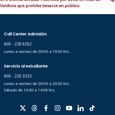
→
Valdivia que prohibe besarse en público