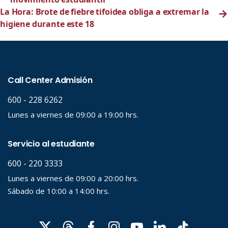
La Hora: Brote de fiebre tifoidea obliga a extremar la
→
higiene durante este 18