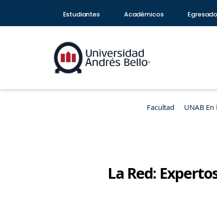
Estudiantes
Académicos
Egresad
Facultad
UNAB En 
La Red: Experto