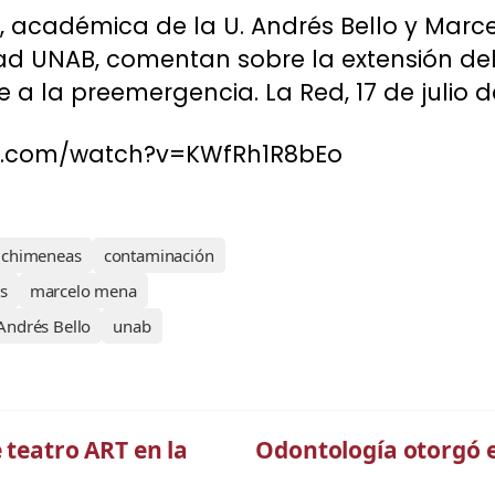
a, académica de la U. Andrés Bello y Marce
ad UNAB, comentan sobre la extensión de
a la preemergencia. La Red, 17 de julio de
e.com/watch?v=KWfRh1R8bEo
chimeneas
contaminación
s
marcelo mena
Andrés Bello
unab
 teatro ART en la
Odontología otorgó e