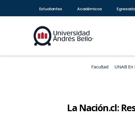
Estudiantes
Académicos
Egresad
Facultad
UNAB En 
La Nación.cl: Re