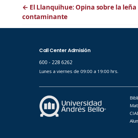
←
El Llanquihue: Opina sobre la leñ
contaminante