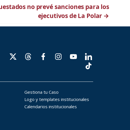
uestados no prevé sanciones para los
ejecutivos de La Polar
→