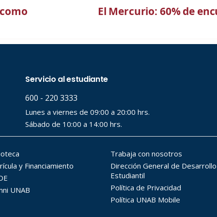
a como
El Mercurio: 60% de enc