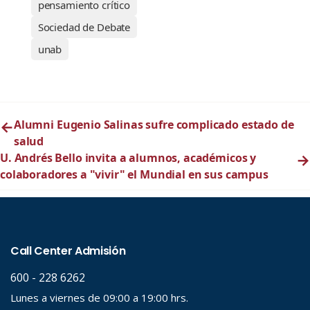
pensamiento crítico
Sociedad de Debate
unab
←
Alumni Eugenio Salinas sufre complicado estado de
salud
U. Andrés Bello invita a alumnos, académicos y
→
colaboradores a "vivir" el Mundial en sus campus