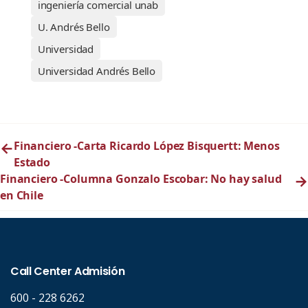
ingeniería comercial unab
U. Andrés Bello
Universidad
Universidad Andrés Bello
←
Financiero -Carta Ricardo López Bisquertt: Menos
Estado
Financiero -Columna Gonzalo Escobar: No hay salud
→
en Chile