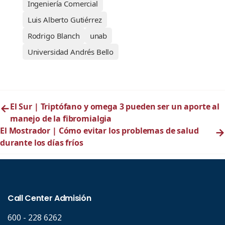
Ingeniería Comercial
Luis Alberto Gutiérrez
Rodrigo Blanch
unab
Universidad Andrés Bello
←
El Sur | Triptófano y omega 3 pueden ser un aporte al
manejo de la fibromialgia
El Mostrador | Cómo evitar los problemas de salud
→
durante los días fríos