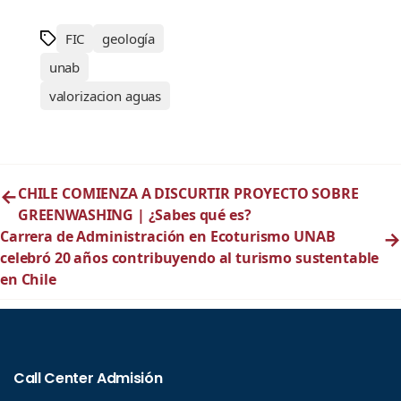
FIC
geología
unab
valorizacion aguas
←
CHILE COMIENZA A DISCURTIR PROYECTO SOBRE
GREENWASHING | ¿Sabes qué es?
Carrera de Administración en Ecoturismo UNAB
→
celebró 20 años contribuyendo al turismo sustentable
en Chile