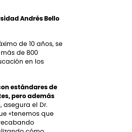
rsidad Andrés Bello
áximo de 10 años, se
a más de 800
ucación en los
con estándares de
tes, pero además
»
, asegura el Dr.
 que «tenemos que
 recabando
nalizando cómo