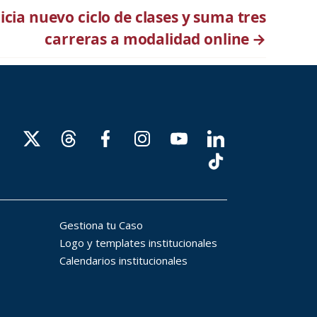
cia nuevo ciclo de clases y suma tres
carreras a modalidad online
→