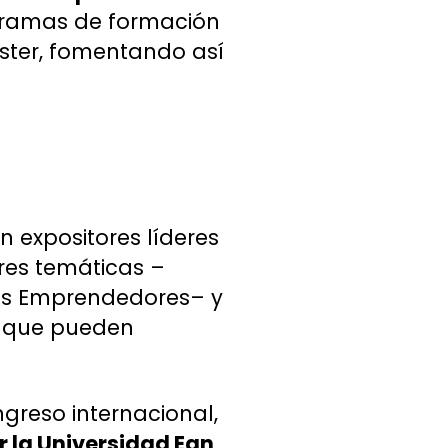
rogramas de formación
ster, fomentando así
 expositores líderes
tres temáticas –
eres Emprendedores– y
as que pueden
ngreso internacional,
 la Universidad Ean