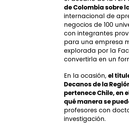
de Colombia sobre l
internacional de ap
negocios de 100 univ
con integrantes prov
para una empresa mul
explorada por la Fa
convertirla en un fo
En la ocasión,
el tit
Decanos de la Región 
pertenece Chile, en 
qué manera se pued
profesores con docto
investigación.