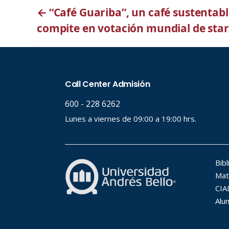
←
“Café Guariba”, un café sustentable
compite en votación mundial de sta