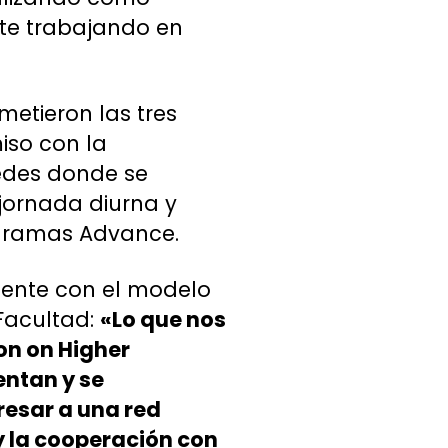
te trabajando en
metieron las tres
iso con la
sedes donde se
jornada diurna y
ogramas Advance.
stente con el modelo
 Facultad:
«Lo que nos
on on Higher
entan y se
resar a una red
 y la cooperación con