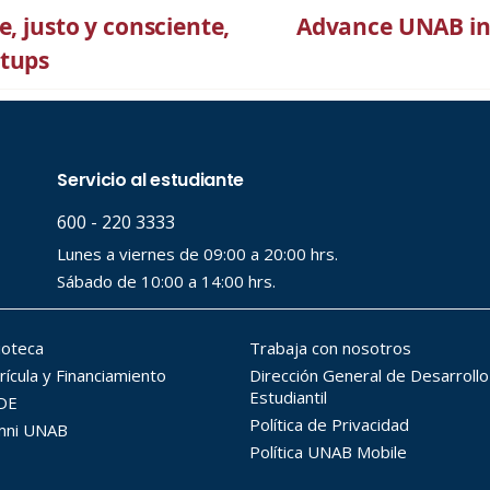
, justo y consciente,
Advance UNAB ini
rtups