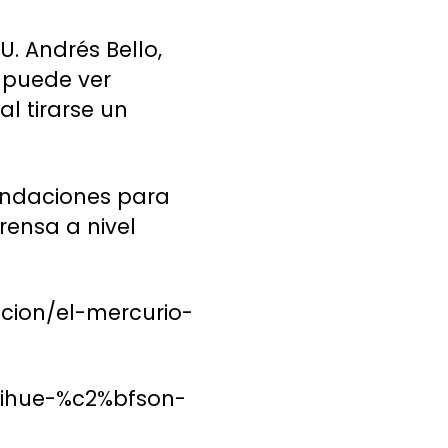
U. Andrés Bello,
 puede ver
l tirarse un
endaciones para
rensa a nivel
acion/el-mercurio-
quihue-%c2%bfson-