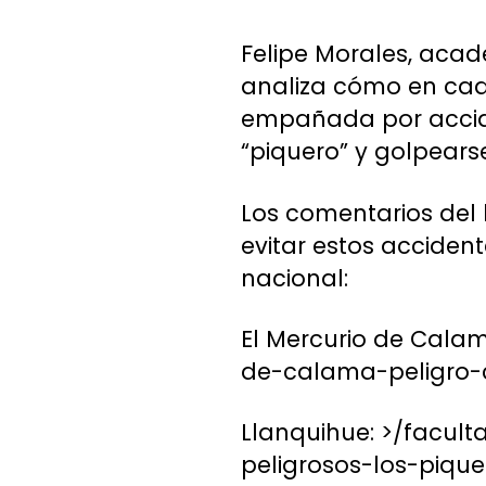
Felipe Morales, acadé
analiza cómo en cad
empañada por accide
“piquero” y golpears
Los comentarios del
evitar estos acciden
nacional:
El Mercurio de Calam
de-calama-peligro-
Llanquihue: >/facul
peligrosos-los-pique