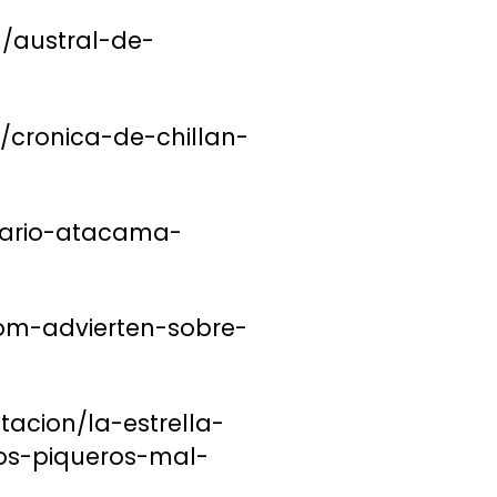
n/austral-de-
n/cronica-de-chillan-
diario-atacama-
com-advierten-sobre-
tacion/la-estrella-
los-piqueros-mal-