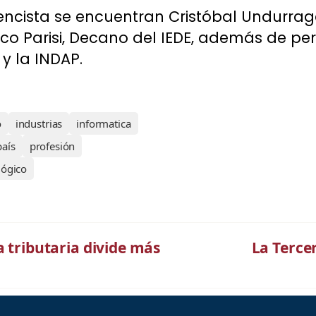
encista se encuentran Cristóbal Undurraga,
nco Parisi, Decano del IEDE, además de pe
 y la INDAP.
o
industrias
informatica
país
profesión
lógico
a tributaria divide más
La Terce