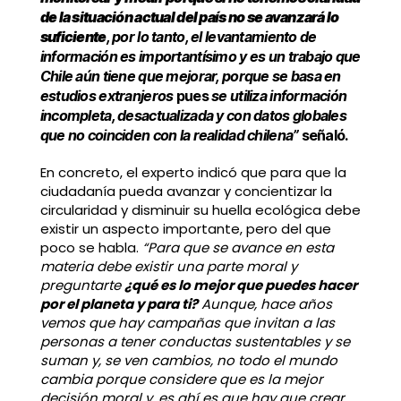
de la situación actual del país no se avanzará lo
suficiente
, por lo tanto, el levantamiento de
información es importantísimo y es un trabajo que
Chile aún tiene que mejorar, porque se basa en
estudios extranjeros
pues
se utiliza información
incompleta, desactualizada y con datos globales
que no coinciden con la realidad chilena”
señaló.
En concreto, el experto indicó que para que la
ciudadanía pueda avanzar y concientizar la
circularidad y disminuir su huella ecológica debe
existir un aspecto importante, pero del que
poco se habla.
“Para que se avance en esta
materia debe existir una parte moral y
preguntarte
¿qué es lo mejor que puedes hacer
por el planeta y para ti?
Aunque, hace años
vemos que hay campañas que invitan a las
personas a tener conductas sustentables y se
suman y, se ven cambios, no todo el mundo
cambia porque considere que es la mejor
decisión moral y, es ahí es que hay que crear