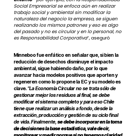
Social Empresarial se enfoca aún en realizar
trabajo social y ambiental sin modificar la
naturaleza del negocio la empresa, se siguen
realizando los mismos patrones y eso es algo
del pasado y no es circular y en lo personal, no
es Responsabilidad Corporativa
”, aseguró
Minneboo fue enfático en señalar que, si bien la
reducción de desechos disminuye el impacto
ambiental, sigue habiendo daño, por lo que
avanzar hacia modelos positivos que aporten y
regeneren como lo propone la EC y su modelo es
clave.
“La Economía Circular no se trata sólo de
gestionar mejor los residuos al final, se debe
modificar el sistema completo y para eso Chile
tiene que realizar un análisis a fondo, desde la
extracción, producción y gestión de su ciclo final
de vida.
Finalmente,
se debe incorporar en la toma
de decisiones la base estadística, vale decir,
monitorear y medir porque si no tenemos claridad