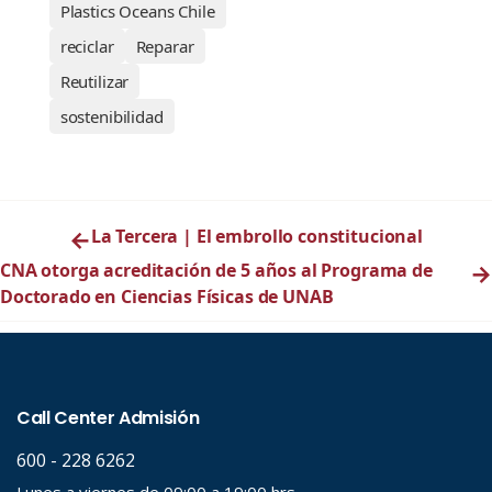
Plastics Oceans Chile
reciclar
Reparar
Reutilizar
sostenibilidad
←
La Tercera | El embrollo constitucional
CNA otorga acreditación de 5 años al Programa de
→
Doctorado en Ciencias Físicas de UNAB