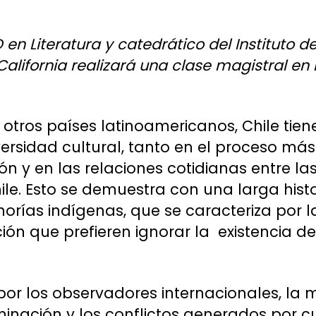
 en Literatura y catedrático del Instituto d
California realizará una clase magistral en
tros países latinoamericanos, Chile tien
iversidad cultural, tanto en el proceso má
ión y en las relaciones cotidianas entre l
ile. Esto se demuestra con una larga histo
norías indígenas, que se caracteriza por l
ción que prefieren ignorar la existencia d
or los observadores internacionales, la 
minación y los conflictos generados por c