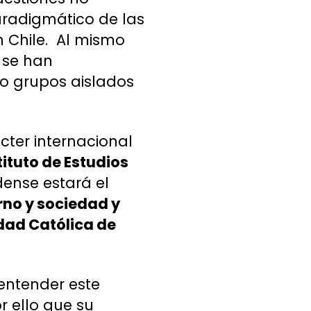
aradigmático de las
n Chile. Al mismo
e se han
mo grupos aislados
cter internacional
tituto de Estudios
dense estará el
rno y sociedad y
idad Católica de
entender este
r ello que su