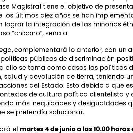
ase Magistral tiene el objetivo de presenta
e los últimos diez años se han implemen
n lograr la integración de las minorías ét
aso “chicano”, señala.
Vega,
complementará lo anterior, con un
a
olíticas públicas de discriminación posit
ra ello se toma como casos las políticas
 salud y devolución de tierra, teniendo u
 acciones del Estado. Esto debido a que est
extos de cultura política clientelista y d
endo más inequidades y desigualdades q
e se pretendía solucionar.
zará el
martes 4 de junio a las 10.00 horas 