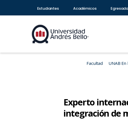
Estudiantes
Académicos
Egresad
Facultad
UNAB En 
Experto internac
integración de m