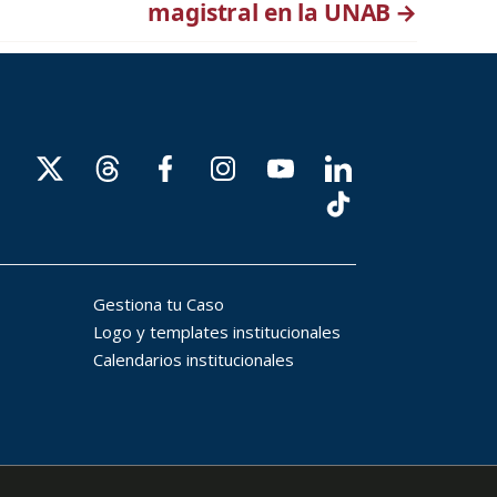
magistral en la UNAB
→