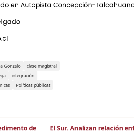
ado en Autopista Concepción-Talcahuano 
elgado
.cl
ta Gonzalo
clase magistral
ega
integración
nicas
Políticas públicas
pedimento de
El Sur. Analizan relación ent