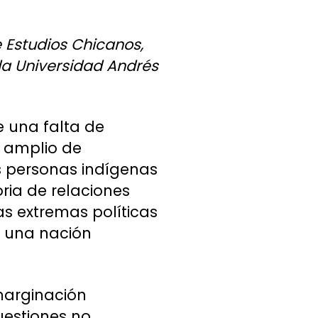
e Estudios Chicanos,
 la Universidad Andrés
e una falta de
s amplio de
as personas indígenas
ria de relaciones
as extremas políticas
e una nación
marginación
uestiones no