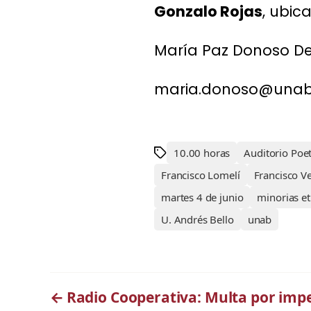
Gonzalo Rojas
, ubic
María Paz Donoso D
maria.donoso@unab
10.00 horas
Auditorio Poe
Francisco Lomelí
Francisco V
martes 4 de junio
minorias et
U. Andrés Bello
unab
←
Radio Cooperativa: Multa por im