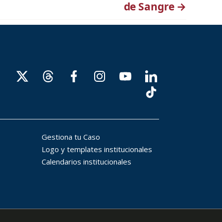
de Sangre
→