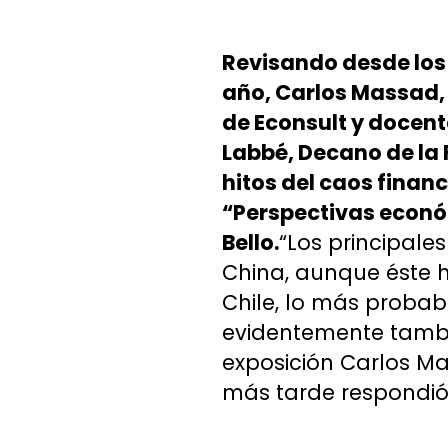
Revisando desde los 
año, Carlos Massad, 
de Econsult y docent
Labbé, Decano de la 
hitos del caos finan
“Perspectivas económ
Bello.
“Los principale
China, aunque éste h
Chile, lo más probab
evidentemente tambi
exposición Carlos Ma
más tarde respondió 