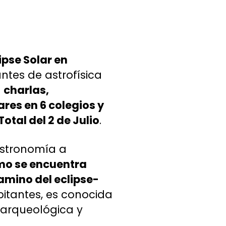
ipse Solar en
antes de astrofísica
o
charlas,
res en 6 colegios y
otal del 2 de Julio
.
astronomía a
omo se encuentra
camino del eclipse-
abitantes, es conocida
 arqueológica y