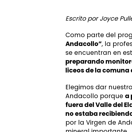
Escrito por Joyce Pull
Como parte del pr
Andacollo”
, la prof
se encuentran en es
preparando monitores
liceos de la comuna d
Elegimos dar nuestro
Andacollo porque
a 
fuera del Valle del E
no estaba recibiend
por la Virgen de An
mineral importante.