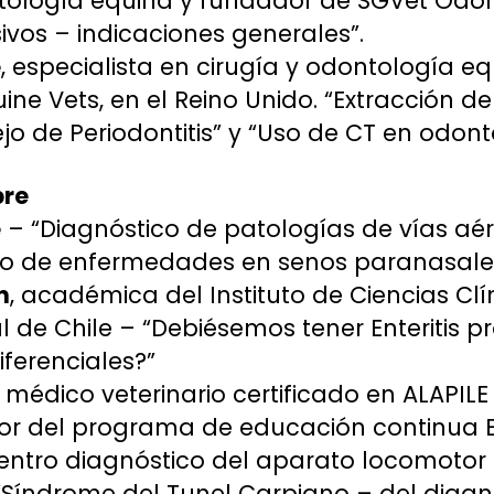
ntología equina y fundador de SGVet Odon
sivos – indicaciones generales”.
e
, especialista en cirugía y odontología 
ine Vets, en el Reino Unido. “Extracción d
o de Periodontitis” y “Uso de CT en odont
bre
e
– “Diagnóstico de patologías de vías aér
jo de enfermedades en senos paranasales
n
, académica del Instituto de Ciencias Clí
l de Chile – “Debiésemos tener Enteritis pr
iferenciales?”
, médico veterinario certificado en ALAPILE 
dor del programa de educación continua E
centro diagnóstico del aparato locomotor
 “Síndrome del Tunel Carpiano – del diagn