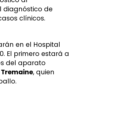
el diagnóstico de
casos clínicos.
arán en el Hospital
0. El primero estará a
s del aparato
y Tremaine
, quien
allo.