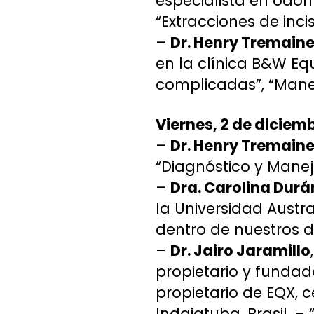
especialista en odo
“Extracciones de inci
–
Dr. Henry Tremain
en la clínica B&W Equ
complicadas”, “Manej
Viernes, 2 de diciem
–
Dr. Henry Tremain
“Diagnóstico y Mane
–
Dra. Carolina Durá
la Universidad Austra
dentro de nuestros d
–
Dr. Jairo Jaramillo
propietario y funda
propietario de EQX, 
Indaiatuba, Brasil. –