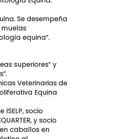
tología Equina.
equina. Se desempeña
e muelas
ología equina”.
eas superiores” y
”.
nicas Veterinarias de
oliferativa Equina
e ISELP, socio
QUARTER, y socio
 en caballos en
óstico al