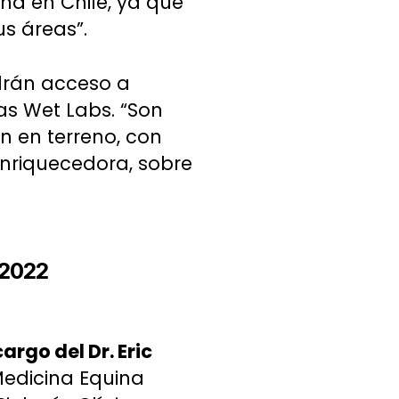
na en Chile, ya que
us áreas”.
ndrán acceso a
as Wet Labs. “Son
n en terreno, con
enriquecedora, sobre
 2022
argo del Dr. Eric
 Medicina Equina