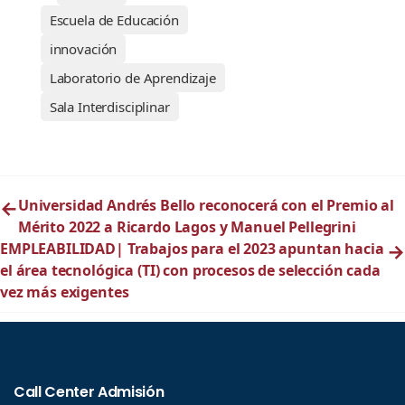
Escuela de Educación
innovación
Laboratorio de Aprendizaje
Sala Interdisciplinar
←
Universidad Andrés Bello reconocerá con el Premio al
Mérito 2022 a Ricardo Lagos y Manuel Pellegrini
EMPLEABILIDAD| Trabajos para el 2023 apuntan hacia
→
el área tecnológica (TI) con procesos de selección cada
vez más exigentes