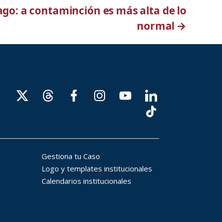
ago: a contaminción es más alta de lo
normal
→