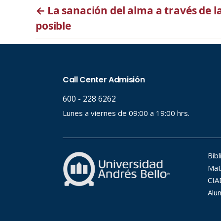
←
La sanación del alma a través de l
posible