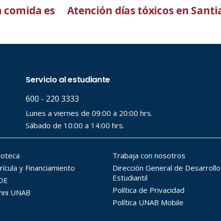
a comida es
Atención días tóxicos en Santi