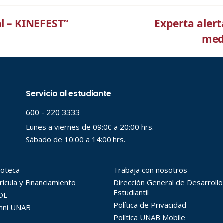
al – KINEFEST”
Experta aler
med