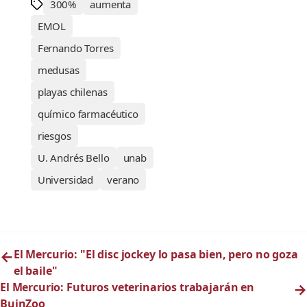
300%
aumenta
EMOL
Fernando Torres
medusas
playas chilenas
químico farmacéutico
riesgos
U. Andrés Bello
unab
Universidad
verano
←
El Mercurio: "El disc jockey lo pasa bien, pero no goza
el baile"
El Mercurio: Futuros veterinarios trabajarán en
→
BuinZoo