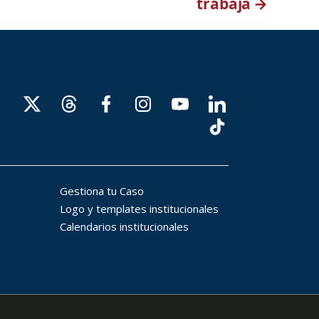
trabaja
→