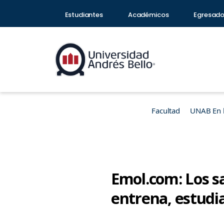
Estudiantes
Académicos
Egresad
Facultad
UNAB En 
Emol.com: Los sa
entrena, estudia