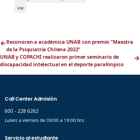
ine
←
Reconocen a académica UNAB con premio “Maestra
de la Psiquiatría Chilena 2022”
UNAB y COPACHI realizaron primer seminario de
→
discapacidad intelectual en el deporte paralímpico