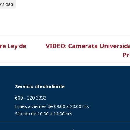
ersidad
re Ley de
VIDEO: Camerata Universida
Pr