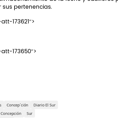
sus pertenencias.
att-173621″>
att-173650″>
s
Concep´ción
Diario El Sur
 Concepción
Sur