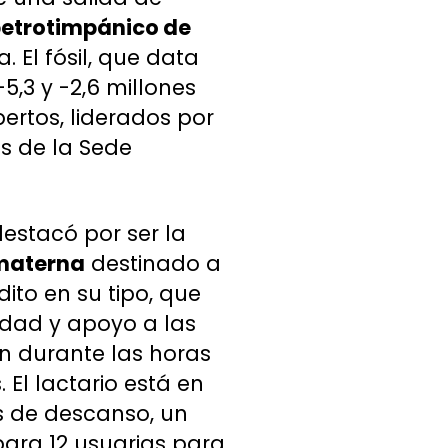
petrotimpánico de
. El fósil, que data
,3 y -2,6 millones
pertos, liderados por
s de la Sede
destacó por ser la
 materna
destinado a
dito en su tipo, que
idad y apoyo a las
ón durante las horas
El lactario está en
s de descanso, un
para 12 usuarias para