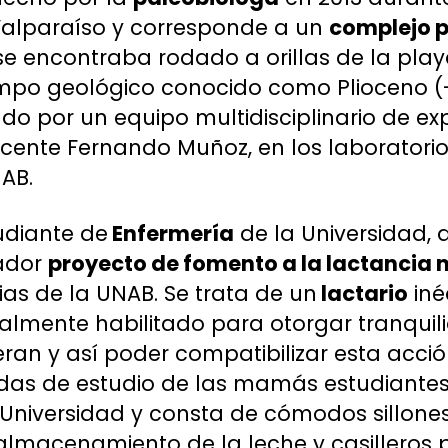
 Valparaíso y corresponde a un
complejo 
 se encontraba rodado a orillas de la playa
mpo geológico conocido como Plioceno (-5
do por un equipo multidisciplinario de ex
cente Fernando Muñoz, en los laboratorio
AB.
tudiante de
Enfermería
de la Universidad, 
vador
proyecto de fomento a la lactancia
as de la UNAB. Se trata de un
lactario
iné
almente habilitado para otorgar tranquil
ran y así poder compatibilizar esta acci
adas de estudio de las mamás estudiantes. 
 Universidad y consta de cómodos sillone
 almacenamiento de la leche y casilleros 