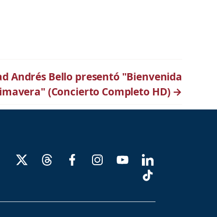
d Andrés Bello presentó "Bienvenida
imavera" (Concierto Completo HD)
→