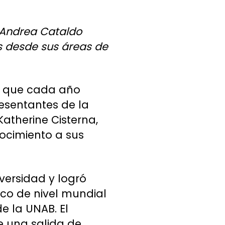
 Andrea Cataldo
es desde sus áreas de
ío que cada año
resentantes de la
atherine Cisterna,
ocimiento a sus
ersidad y logró
ico de nivel mundial
e la UNAB. El
e una salida de