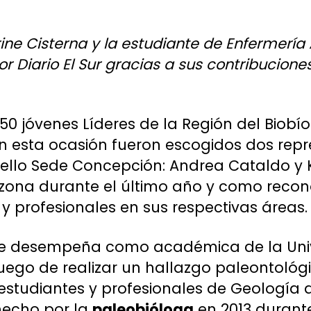
ne Cisterna y la estudiante de Enfermería
r Diario El Sur gracias a sus contribucion
s 50 jóvenes Líderes de la Región del Biob
, en esta ocasión fueron escogidos dos rep
ello Sede Concepción: Andrea Cataldo y K
 zona durante el último año y como recon
 y profesionales en sus respectivas áreas.
e desempeña como académica de la Univ
uego de realizar un hallazgo paleontológ
estudiantes y profesionales de Geología d
hecho por la
paleobióloga
en 2013 durant