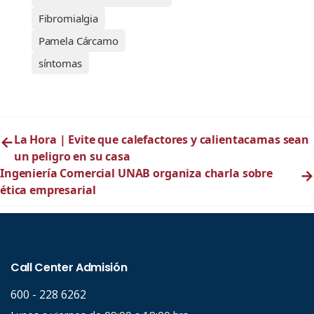
Fibromialgia
Pamela Cárcamo
síntomas
←
La Hora | Evite que calefactores y calientacamas sean
un peligro en su casa
Ingeniería Comercial UNAB organiza charla sobre
→
ética empresarial