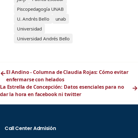
Piscopedagogía UNAB
U. Andrés Bello
unab
Universidad
Universidad Andrés Bello
←
El Andino - Columna de Claudia Rojas: Cómo evitar
enfermarse con helados
La Estrella de Concepción: Datos esenciales para no
→
dar la hora en facebook ni twitter