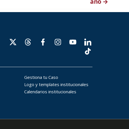
año
→