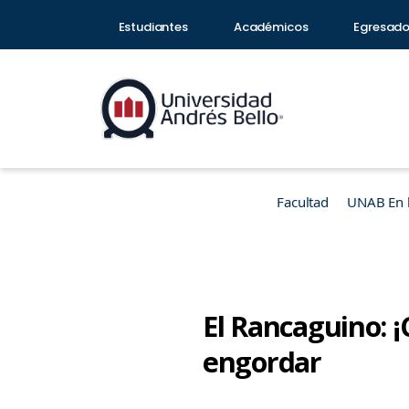
Estudiantes
Académicos
Egresad
Facultad
UNAB En 
El Rancaguino: 
engordar