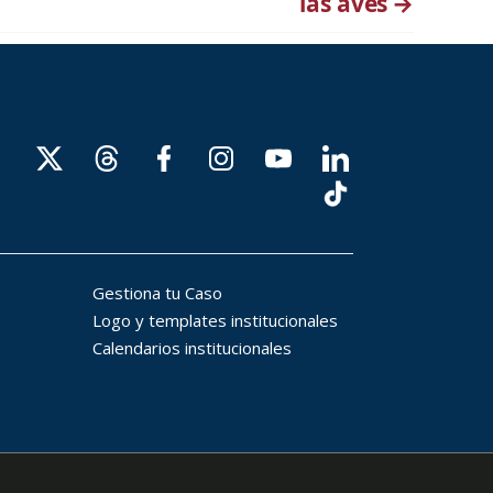
las aves
→