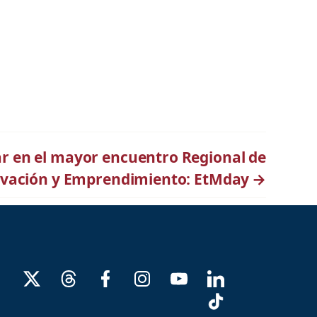
ar en el mayor encuentro Regional de
vación y Emprendimiento: EtMday
→