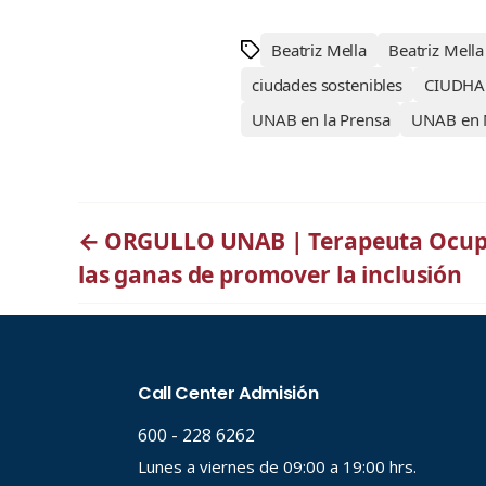
Beatriz Mella
Beatriz Mell
ciudades sostenibles
CIUDH
UNAB en la Prensa
UNAB en 
←
ORGULLO UNAB | Terapeuta Ocupa
las ganas de promover la inclusión