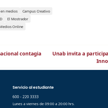
a en medios
Campus Creativo
AD
El Mostrador
Medios Online
cional contagia
Unab invita a particip
Inno