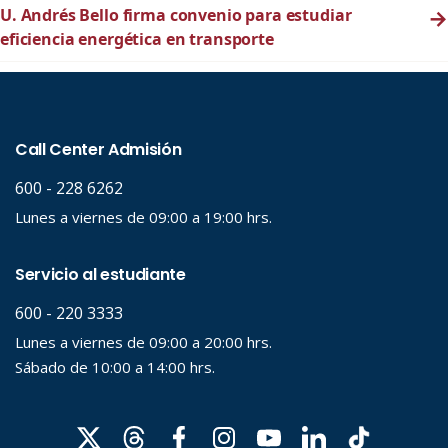
U. Andrés Bello firma convenio para estudiar
→
eficiencia energética en transporte