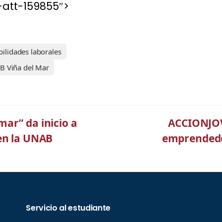
att-159855″>
ilidades laborales
 Viña del Mar
ar” da inicio a
ACCIONJOV
en la UNAB
emprendedo