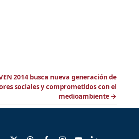
EN 2014 busca nueva generación de
res sociales y comprometidos con el
medioambiente
→