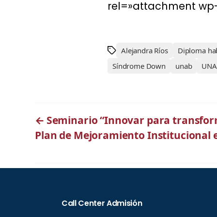
rel=»attachment wp-
Alejandra Ríos
Diploma hab
Síndrome Down
unab
UNAB
←
Seminario “Innovar para transform
Plan de Mejoramiento Institucional 