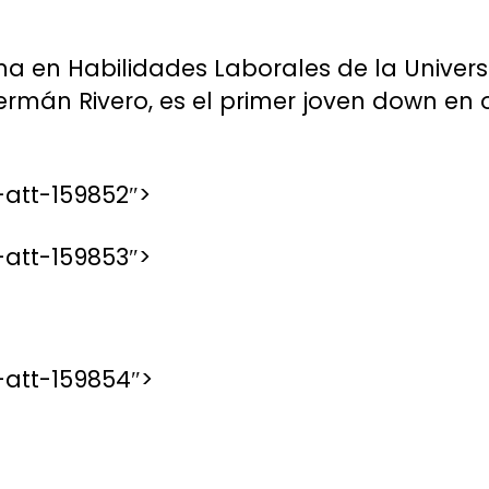
a en Habilidades Laborales de la Univers
ermán Rivero, es el primer joven down en 
att-159852″>
att-159853″>
att-159854″>