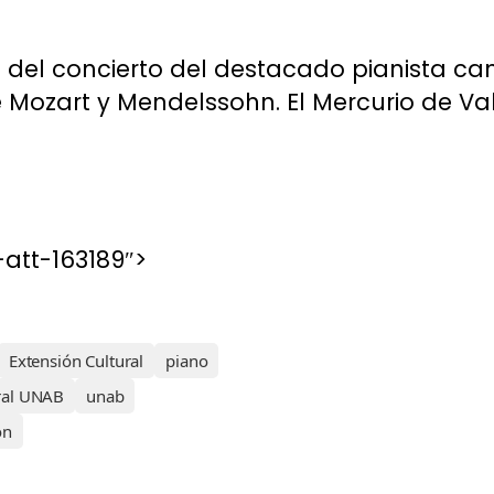
 del concierto del destacado pianista ca
 Mozart y Mendelssohn. El Mercurio de Va
att-163189″>
Extensión Cultural
piano
ral UNAB
unab
ón