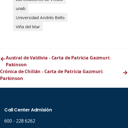
unab
Universidad Andrés Bello
Viña del Mar
←
Austral de Valdivia - Carta de Patricia Gazmuri:
Pakinson
Crónica de Chillán - Carta de Patricia Gazmuri:
→
Parkinson