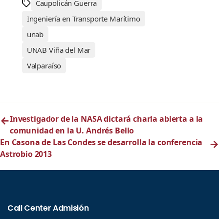
Caupolicán Guerra
Ingeniería en Transporte Marítimo
unab
UNAB Viña del Mar
Valparaíso
←
Investigador de la NASA dictará charla abierta a la
comunidad en la U. Andrés Bello
En Casona de Las Condes se desarrolla la conferencia
→
Astrobio 2013