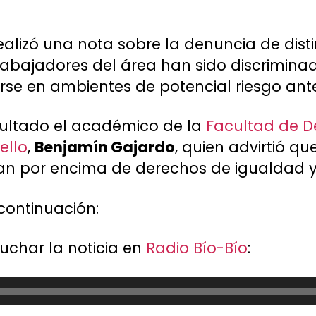
ealizó una nota sobre la denuncia de dist
bajadores del área han sido discriminad
e en ambientes de potencial riesgo ante
sultado el académico de la
Facultad de D
ello
,
Benjamín Gajardo
, quien advirtió 
n por encima de derechos de igualdad y
continuación:
char la noticia en
Radio Bío-Bío
:
o