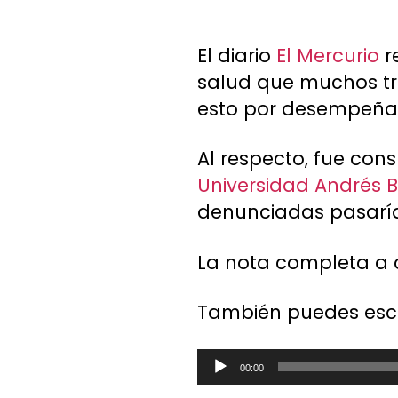
El diario
El Mercurio
r
salud que muchos tra
esto por desempeñars
Al respecto, fue con
Universidad Andrés B
denunciadas pasaría
La nota completa a 
También puedes escu
Reproductor de audi
00:00