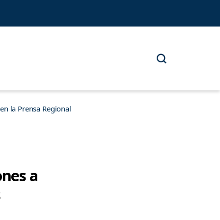
n la Prensa Regional
ones a
s