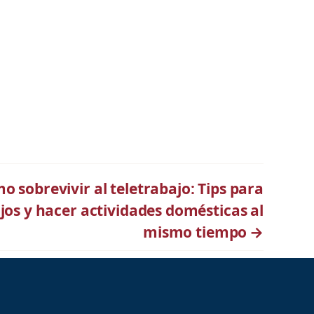
i
l
i
z
a
l
a
s
sobrevivir al teletrabajo: Tips para
t
ijos y hacer actividades domésticas al
e
mismo tiempo
→
c
l
a
s