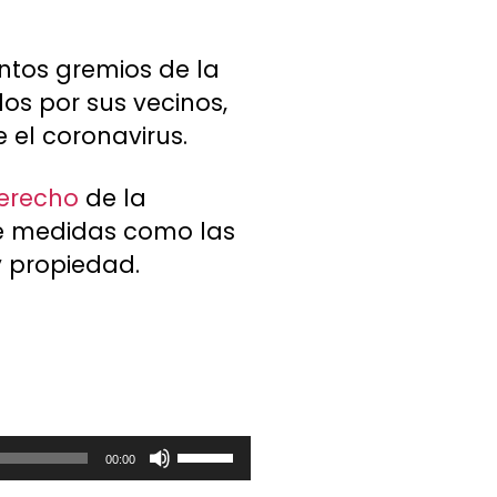
intos gremios de la
os por sus vecinos,
 el coronavirus.
erecho
de la
que medidas como las
 propiedad.
U
00:00
t