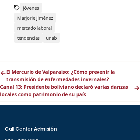
jóvenes
Marjorie Jiménez
mercado laboral
tendencias
unab
←
El Mercurio de Valparaíso: ¿Cómo prevenir la
transmisión de enfermedades invernales?
Canal 13: Presidente boliviano declaró varias danzas
→
locales como patrimonio de su país