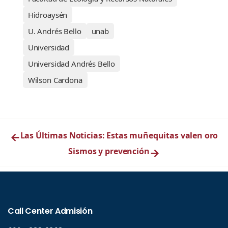
Hidroaysén
U. Andrés Bello
unab
Universidad
Universidad Andrés Bello
Wilson Cardona
←
Las Últimas Noticias: Estas muñequitas valen oro
Sismos y prevención
→