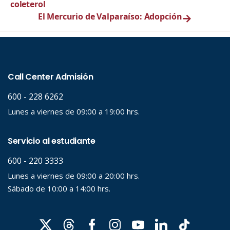
coleterol
El Mercurio de Valparaíso: Adopción
→