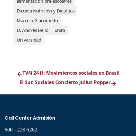
alimentación pre-escolares
Escuela Nutrición y Dietética
Marcela Giacometto
U. Andrés Bello
unab
Universidad
←
TVN 24 H: Movimientos sociales en Brasil
El Sur. Sociales Concierto Julius Popper
→