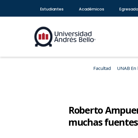
Estudiantes
Académicos
Egresad
Facultad
UNAB En 
Roberto Ampuero:
muchas fuentes p