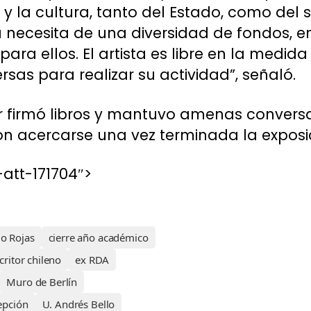
 y la cultura, tanto del Estado, como del 
ta necesita de una diversidad de fondos,
 para ellos. El artista es libre en la med
ersas para realizar su actividad”, señaló.
or firmó libros y mantuvo amenas conver
on acercarse una vez terminada la exposi
att-171704″>
o Rojas
cierre año académico
critor chileno
ex RDA
Muro de Berlín
epción
U. Andrés Bello