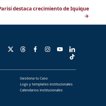
arisi destaca crecimiento de Iquique
→