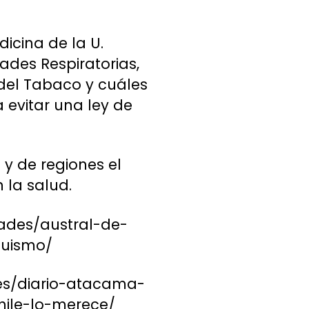
icina de la U.
ades Respiratorias,
 del Tabaco y cuáles
 evitar una ley de
y de regiones el
 la salud.
tades/austral-de-
quismo/
es/diario-atacama-
hile-lo-merece/