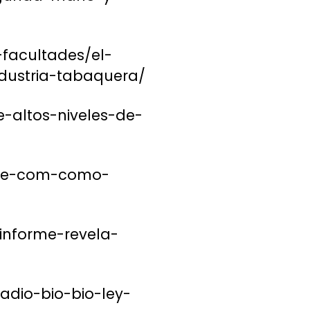
-facultades/el-
dustria-tabaquera/
-altos-niveles-de-
hile-com-como-
-informe-revela-
adio-bio-bio-ley-