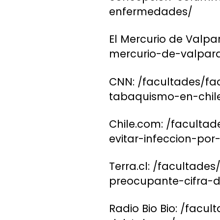
enfermedades/
El Mercurio de Valpa
mercurio-de-valpara
CNN: /facultades/fa
tabaquismo-en-chil
Chile.com: /faculta
evitar-infeccion-por
Terra.cl: /facultade
preocupante-cifra-
Radio Bio Bio: /facu