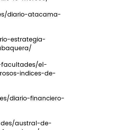
es/diario-atacama-
io-estrategia-
tabaquera/
-facultades/el-
rosos-indices-de-
es/diario-financiero-
ades/austral-de-