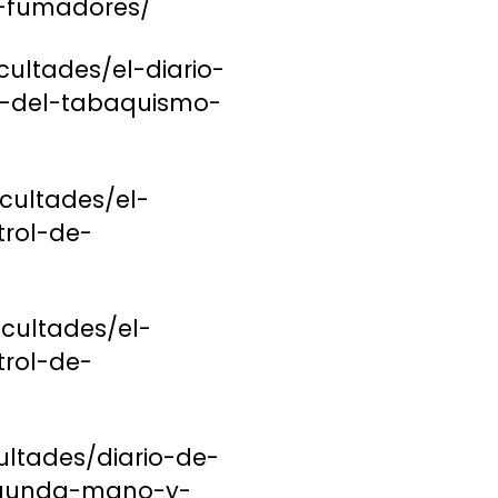
e-fumadores/
ultades/el-diario-
l-del-tabaquismo-
cultades/el-
rol-de-
cultades/el-
rol-de-
ultades/diario-de-
egunda-mano-y-