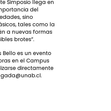
te Simposio llega en
mportancia del
medades, sino
sicos, tales como la
arán a nuevas formas
bles brotes”.
s Bello es un evento
 horas en el Campus
lizarse directamente
riagada@unab.cl.