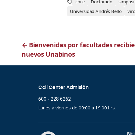
chile
Doctorado
simposi
Universidad Andrés Bello
vir
←
Bienvenidas por facultades recibie
nuevos Unabinos