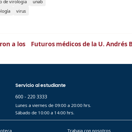
o de virologia
unab
ología
virus
ron a los
Futuros médicos de la U. Andrés B