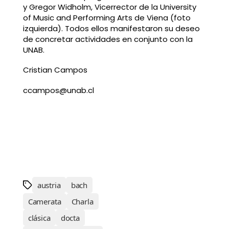
y Gregor Widholm, Vicerrector de la University
of Music and Performing Arts de Viena (foto
izquierda). Todos ellos manifestaron su deseo
de concretar actividades en conjunto con la
UNAB.
Cristian Campos
ccampos@unab.cl
<!–[if gte mso 9]> Normal 0 21
MicrosoftInternetExplorer4 <![endif]–>
<!–
[endif]–>
austria
bach
Camerata
Charla
clásica
docta