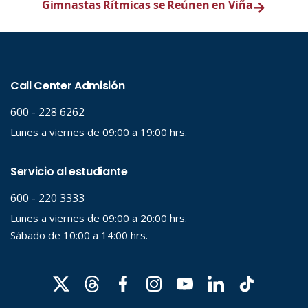
Gimnastas Rítmicas se Reúnen en Viña
→