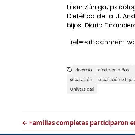
Lilian Zúñiga, psicól
Dietética de la U. An
hijos. Diario Financi
rel=»attachment wp
divorcio
efecto en niños
separación
separación e hijos
Universidad
←
Familias completas participaron e