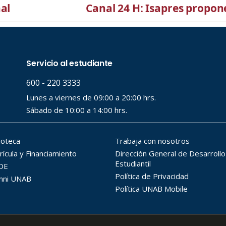
al
Canal 24 H: Isapres propon