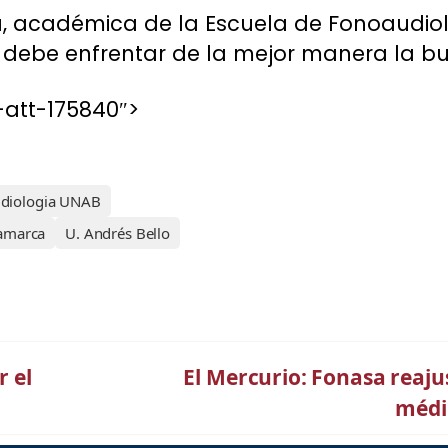
, académica de la Escuela de Fonoaudiol
 debe enfrentar de la mejor manera la bu
att-175840″>
udiologia UNAB
namarca
U. Andrés Bello
r el
El Mercurio: Fonasa reajus
médic