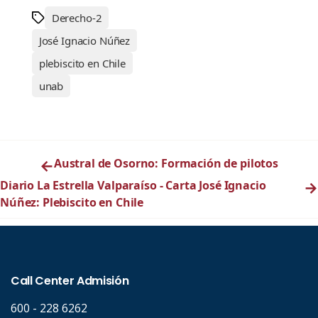
Derecho-2
José Ignacio Núñez
plebiscito en Chile
unab
←
Austral de Osorno: Formación de pilotos
Diario La Estrella Valparaíso - Carta José Ignacio
→
Núñez: Plebiscito en Chile