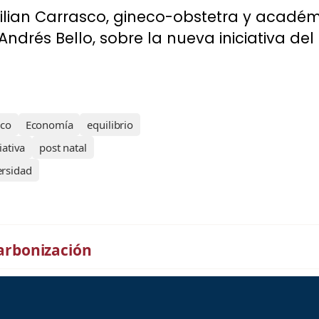
ilian Carrasco, gineco-obstetra y académ
ndrés Bello, sobre la nueva iniciativa del 
sco
Economía
equilibrio
iativa
post natal
ersidad
carbonización