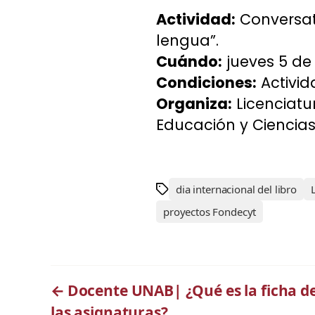
Actividad:
Conversato
lengua”.
Cuándo:
jueves 5 de
Condiciones:
Activid
Organiza:
Licenciatu
Educación y Ciencias
dia internacional del libro
proyectos Fondecyt
←
Docente UNAB| ¿Qué es la ficha d
las asignaturas?