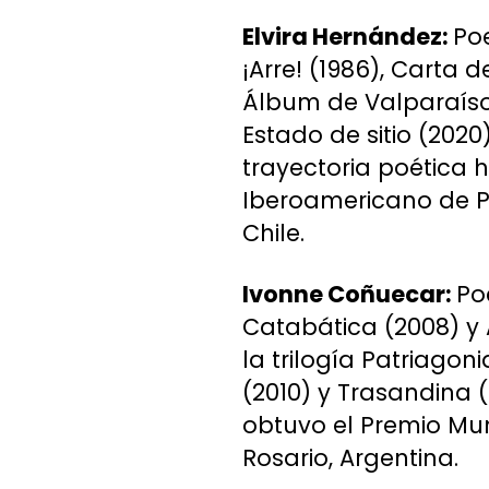
Elvira Hernández:
Poe
¡Arre! (1986), Carta d
Álbum de Valparaíso (
Estado de sitio (2020
trayectoria poética h
Iberoamericano de Po
Chile.
Ivonne Coñuecar:
Po
Catabática (2008) y 
la trilogía Patriago
(2010) y Trasandina 
obtuvo el Premio Mun
Rosario, Argentina.